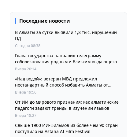
Последние новости
В Алматы за сутки выявили 1,8 тыс. нарушений
ПД
Сегодня 08:38
Глава государства направил телеграмму
соболезнования родным и близким выдающегося
кинорежиссера Ардака Амиркулова
Вчера 20:14
«Над водой»: ветеран МВД предложил
нестандартный способ избавить Алматы от
пробок и смога
Вчера 19:56
От ИИ до мирового признания: как алматинские
педагоги задают тренды в изучении языков
Вчера 18:27
Свыше 1900 ИИ-фильмов из более чем 90 стран
поступило на Astana AI Film Festival