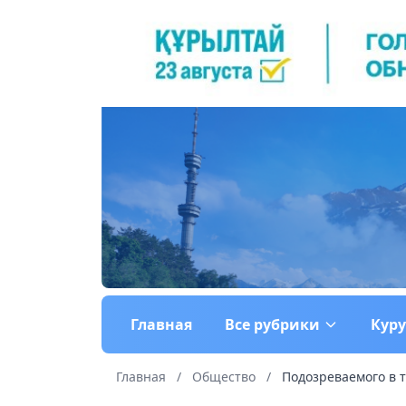
Главная
Все рубрики
Кур
Главная
/
Общество
/
Подозреваемого в т