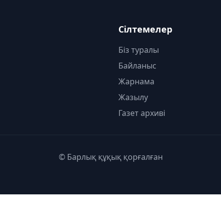
Сілтемелер
Біз туралы
Байланыс
Жарнама
Жазылу
Газет архиві
© Барлық құқық қорғалған