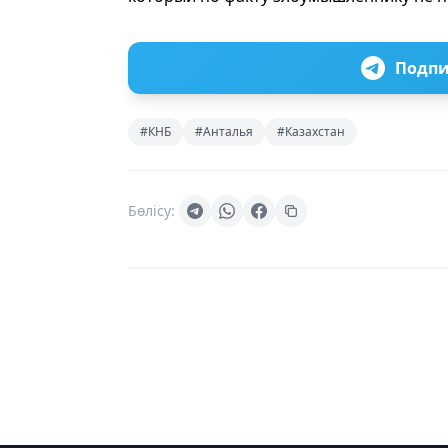
Подпи
#КНБ
#Анталья
#Казахстан
Бөлісу: