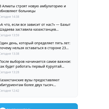
В Алматы строят новую амбулаторию и
обновляют больницы
Сегодня 14:38
«А что, если все зависит от нас?» — Бахыт
Шадаева заставила казахстанцев
остановиться и задуматься
Сегодня 13:59
Один день, который определяет пять лет:
почему нельзя оставаться в стороне 23
августа
Сегодня 13:38
После выборов начинается самое важное:
как будет работать первый Курултай
Республики Казахстан
Сегодня 13:28
Казахстанские вузы предоставляют
абитуриентам более двух тысяч
собственных образовательных грантов
Сегодня 12:42