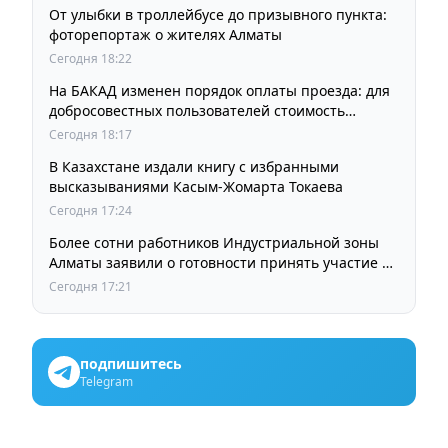
От улыбки в троллейбусе до призывного пункта:
фоторепортаж о жителях Алматы
Сегодня 18:22
На БАКАД изменен порядок оплаты проезда: для
добросовестных пользователей стоимость
остается прежней
Сегодня 18:17
В Казахстане издали книгу с избранными
высказываниями Касым-Жомарта Токаева
Сегодня 17:24
Более сотни работников Индустриальной зоны
Алматы заявили о готовности принять участие в
выборах членов Курылтая
Сегодня 17:21
подпишитесь
Telegram