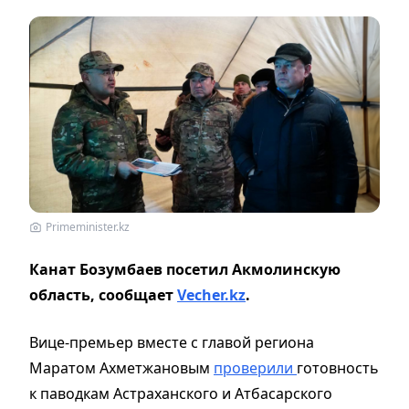
Primeminister.kz
Канат Бозумбаев посетил Акмолинскую
область,
сообщает
Vecher.kz
.
Вице-премьер вместе с главой региона
Маратом Ахметжановым
проверили
готовность
к паводкам Астраханского и Атбасарского