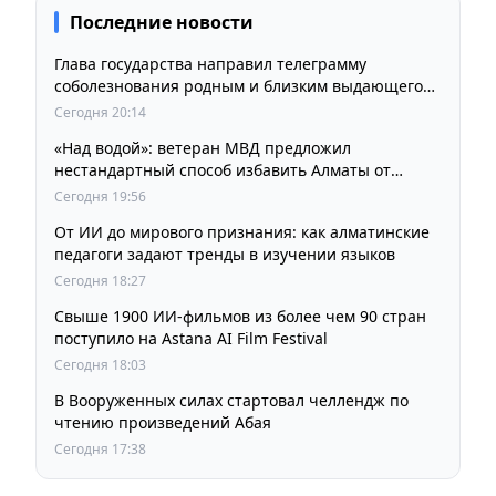
Последние новости
Глава государства направил телеграмму
соболезнования родным и близким выдающегося
кинорежиссера Ардака Амиркулова
Сегодня 20:14
«Над водой»: ветеран МВД предложил
нестандартный способ избавить Алматы от
пробок и смога
Сегодня 19:56
От ИИ до мирового признания: как алматинские
педагоги задают тренды в изучении языков
Сегодня 18:27
Свыше 1900 ИИ-фильмов из более чем 90 стран
поступило на Astana AI Film Festival
Сегодня 18:03
В Вооруженных силах стартовал челлендж по
чтению произведений Абая
Сегодня 17:38