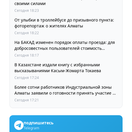
своими силами
Сегодня 18:23
От улыбки в троллейбусе до призывного пункта:
фоторепортаж о жителях Алматы
Сегодня 18:22
На БАКАД изменен порядок оплаты проезда: для
добросовестных пользователей стоимость
остается прежней
Сегодня 18:17
В Казахстане издали книгу с избранными
высказываниями Касым-Жомарта Токаева
Сегодня 17:24
Более сотни работников Индустриальной зоны
Алматы заявили о готовности принять участие в
выборах членов Курылтая
Сегодня 17:21
подпишитесь
Telegram