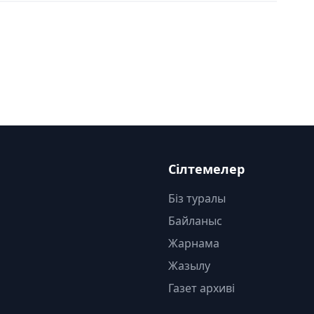
Сілтемелер
Біз туралы
Байланыс
Жарнама
Жазылу
Газет архиві