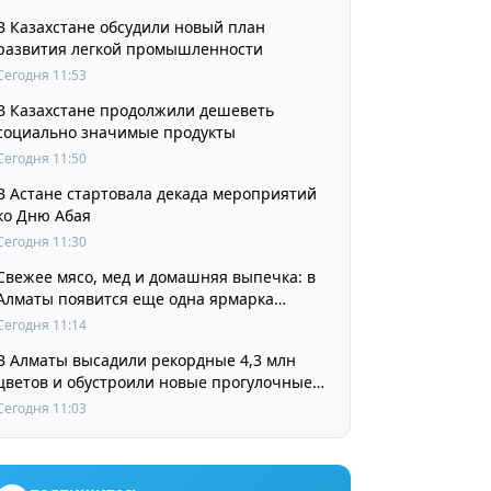
В Казахстане обсудили новый план
развития легкой промышленности
Сегодня 11:53
В Казахстане продолжили дешеветь
социально значимые продукты
Сегодня 11:50
В Астане стартовала декада мероприятий
ко Дню Абая
Сегодня 11:30
Свежее мясо, мед и домашняя выпечка: в
Алматы появится еще одна ярмарка
выходного дня
Сегодня 11:14
В Алматы высадили рекордные 4,3 млн
цветов и обустроили новые прогулочные
зоны
Сегодня 11:03