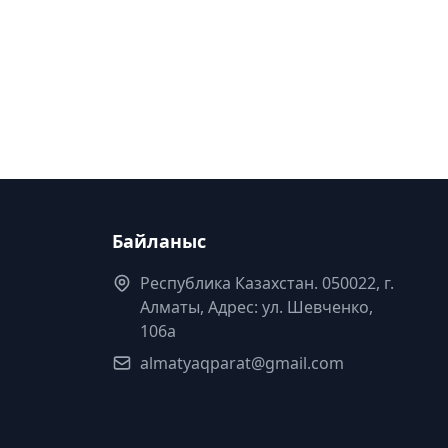
Байланыс
Республика Казахстан. 050022, г.
Алматы, Адрес: ул. Шевченко,
106а
almatyaqparat@gmail.com