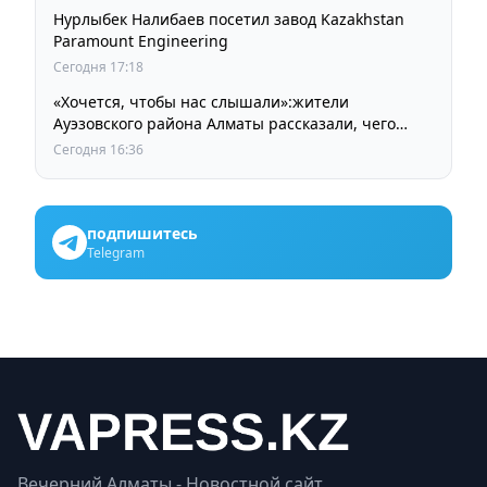
Нурлыбек Налибаев посетил завод Kazakhstan
Paramount Engineering
Сегодня 17:18
«Хочется, чтобы нас слышали»:жители
Ауэзовского района Алматы рассказали, чего
ждут от выборов депутатов Курултая
Сегодня 16:36
подпишитесь
Telegram
Вечерний Алматы - Новостной сайт