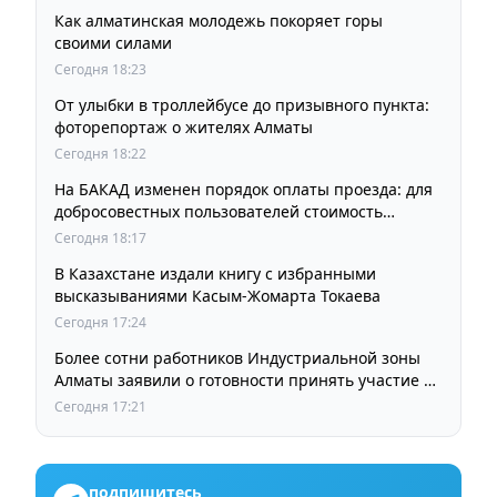
Как алматинская молодежь покоряет горы
своими силами
Сегодня 18:23
От улыбки в троллейбусе до призывного пункта:
фоторепортаж о жителях Алматы
Сегодня 18:22
На БАКАД изменен порядок оплаты проезда: для
добросовестных пользователей стоимость
остается прежней
Сегодня 18:17
В Казахстане издали книгу с избранными
высказываниями Касым-Жомарта Токаева
Сегодня 17:24
Более сотни работников Индустриальной зоны
Алматы заявили о готовности принять участие в
выборах членов Курылтая
Сегодня 17:21
подпишитесь