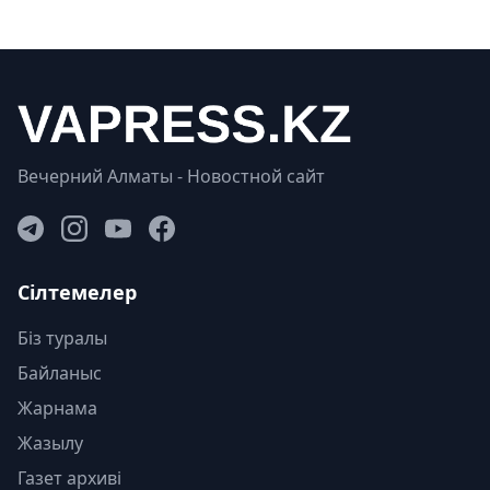
Вечерний Алматы - Новостной сайт
Сілтемелер
Біз туралы
Байланыс
Жарнама
Жазылу
Газет архиві