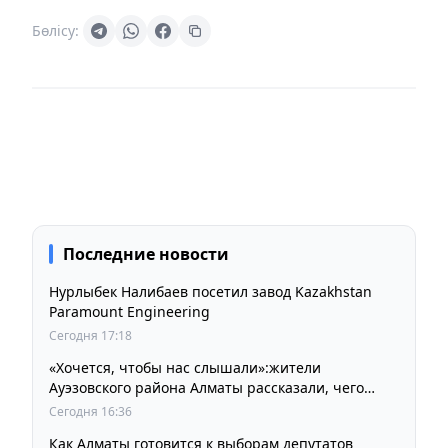
Бөлісу:
Последние новости
Нурлыбек Налибаев посетил завод Kazakhstan
Paramount Engineering
Сегодня 17:18
«Хочется, чтобы нас слышали»:жители
Ауэзовского района Алматы рассказали, чего
ждут от выборов депутатов Курултая
Сегодня 16:36
Как Алматы готовится к выборам депутатов