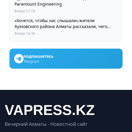
Paramount Engineering
Вчера 17:18
«Хочется, чтобы нас слышали»:жители
Ауэзовского района Алматы рассказали, чего
ждут от выборов депутатов Курултая
Вчера 16:36
подпишитесь
Telegram
Вечерний Алматы - Новостной сайт