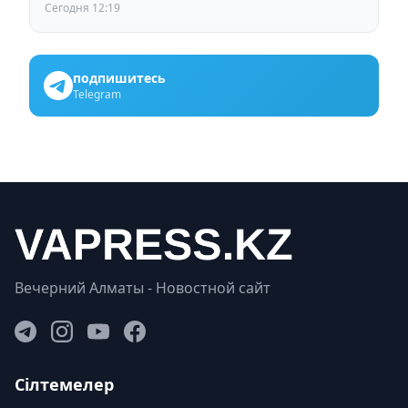
инфраструктура мощностью 125 МВт
Сегодня 12:19
подпишитесь
Telegram
Вечерний Алматы - Новостной сайт
Сілтемелер