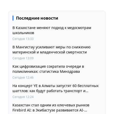
Последние новости
В Казахстане меняют подход к медосмотрам
школьников
Сегодня 13:33
В Мангистау усиливают меры по снижению
материнской и младенческой смертности
Сегодня 13:09
Как цифровизация сократила очереди в
поликлиниках: статистика Минздрава
Сегодня 12:46
На концерт YE в Алматы запустят 60 бесплатных
шаттлов: как будут работать транспорт и
перекрытия
Сегодня 12:24
Казахстан стал одним из ключевых рынков
Firebird AI: в Экибастузе развивается AI-