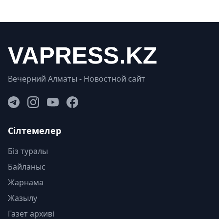
Вечерний Алматы - Новостной сайт
Сілтемелер
Біз туралы
Байланыс
Жарнама
Жазылу
Газет архиві