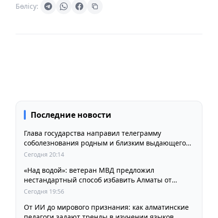
Бөлісу:
Последние новости
Глава государства направил телеграмму
соболезнования родным и близким выдающегося
кинорежиссера Ардака Амиркулова
Сегодня 20:14
«Над водой»: ветеран МВД предложил
нестандартный способ избавить Алматы от
пробок и смога
Сегодня 19:56
От ИИ до мирового признания: как алматинские
педагоги задают тренды в изучении языков