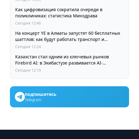
Как цифровизация сократила очереди в
поликлиниках: статистика Минздрава
Сегодня 12:46
На концерт YE в Алматы запустят 60 бесплатных
шаттлов: как будут работать транспорт и
перекрытия
Сегодня 12:24
Казахстан стал одним из ключевых рынков
Firebird AI: в Экибастузе развивается AI-
инфраструктура мощностью 125 МВт
Сегодня 12:19
подпишитесь
Telegram