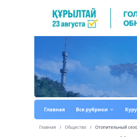
Главная
Все рубрики
Кур
Главная
/
Общество
/
Отопительный сезо