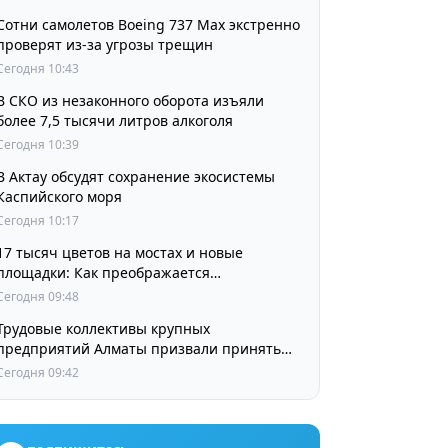
Сотни самолетов Boeing 737 Max экстренно
проверят из-за угрозы трещин
Сегодня 10:43
В СКО из незаконного оборота изъяли
более 7,5 тысячи литров алкоголя
Сегодня 10:39
В Актау обсудят сохранение экосистемы
Каспийского моря
Сегодня 10:17
17 тысяч цветов на мостах и новые
площадки: Как преображается
Наурызбайский район
Сегодня 09:48
Трудовые коллективы крупных
предприятий Алматы призвали принять
участие в выборах членов Курултая
Сегодня 09:42