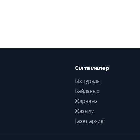
Сілтемелер
Біз туралы
Байланыс
Жарнама
Жазылу
Газет архиві