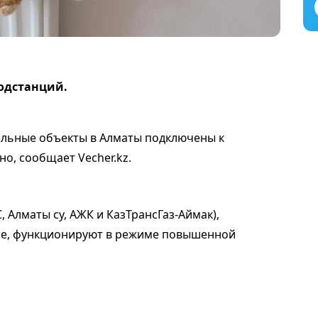
подстанций.
альные объекты в Алматы подключены к
о, сообщает Vecher.kz.
 Алматы су, АЖК и КазТрансГаз-Аймак),
не, функционируют в режиме повышенной