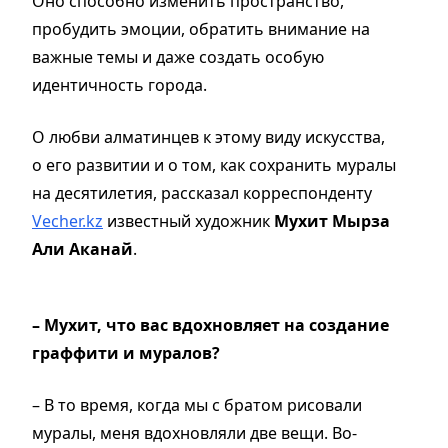
Оно способно изменить пространство,
пробудить эмоции, обратить внимание на
важные темы и даже создать особую
идентичность города.
О любви алматинцев к этому виду искусства
,
о
его
развитии и о том, как сохранить мурал
ы
на десятилетия, рассказал
корреспонденту
Vecher.kz
известный
художник
Мухит Мырза
Али Аканай
.
– Мухит, что вас вдохновляет на создание
граффити и муралов?
– В то время, когда мы с братом рисовали
муралы, меня вдохновляли две вещи. Во-