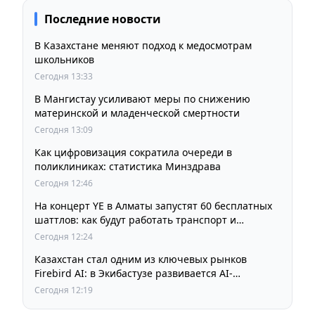
Последние новости
В Казахстане меняют подход к медосмотрам
школьников
Сегодня 13:33
В Мангистау усиливают меры по снижению
материнской и младенческой смертности
Сегодня 13:09
Как цифровизация сократила очереди в
поликлиниках: статистика Минздрава
Сегодня 12:46
На концерт YE в Алматы запустят 60 бесплатных
шаттлов: как будут работать транспорт и
перекрытия
Сегодня 12:24
Казахстан стал одним из ключевых рынков
Firebird AI: в Экибастузе развивается AI-
инфраструктура мощностью 125 МВт
Сегодня 12:19