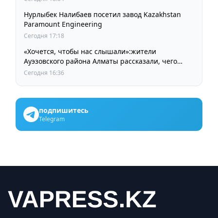
Нурлыбек Налибаев посетил завод Kazakhstan
Paramount Engineering
Сегодня 17:18
«Хочется, чтобы нас слышали»:жители
Ауэзовского района Алматы рассказали, чего
ждут от выборов депутатов Курултая
Сегодня 16:36
подпишитесь
Telegram