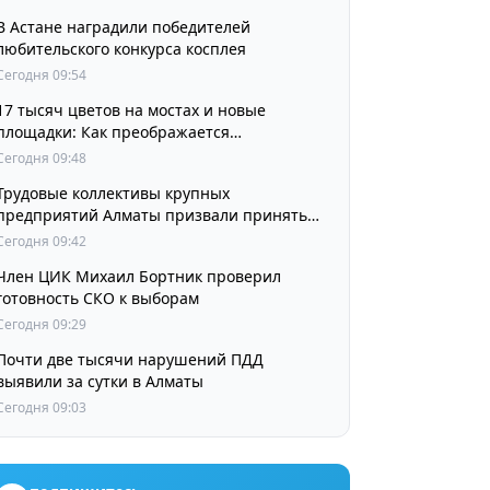
В Астане наградили победителей
любительского конкурса косплея
Сегодня 09:54
17 тысяч цветов на мостах и новые
площадки: Как преображается
Наурызбайский район
Сегодня 09:48
Трудовые коллективы крупных
предприятий Алматы призвали принять
участие в выборах членов Курултая
Сегодня 09:42
Член ЦИК Михаил Бортник проверил
готовность СКО к выборам
Сегодня 09:29
Почти две тысячи нарушений ПДД
выявили за сутки в Алматы
Сегодня 09:03