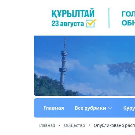
Главная
Все рубрики
Кур
Главная
/
Общество
/
Опубликовано расп