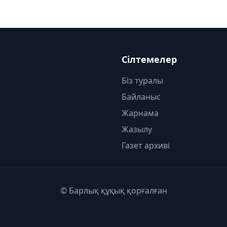
Сілтемелер
Біз туралы
Байланыс
Жарнама
Жазылу
Газет архиві
© Барлық құқық қорғалған