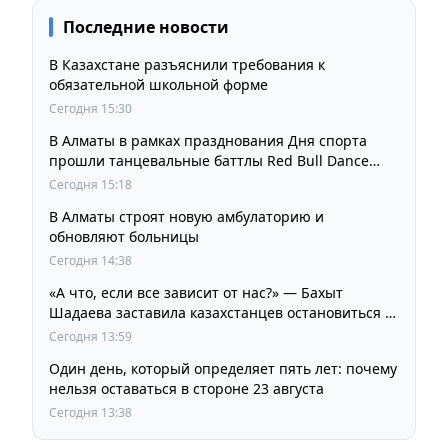
Последние новости
В Казахстане разъяснили требования к
обязательной школьной форме
Сегодня 15:30
В Алматы в рамках празднования Дня спорта
прошли танцевальные баттлы Red Bull Dance
Your Style
Сегодня 15:18
В Алматы строят новую амбулаторию и
обновляют больницы
Сегодня 14:38
«А что, если все зависит от нас?» — Бахыт
Шадаева заставила казахстанцев остановиться и
задуматься
Сегодня 13:59
Один день, который определяет пять лет: почему
нельзя оставаться в стороне 23 августа
Сегодня 13:38