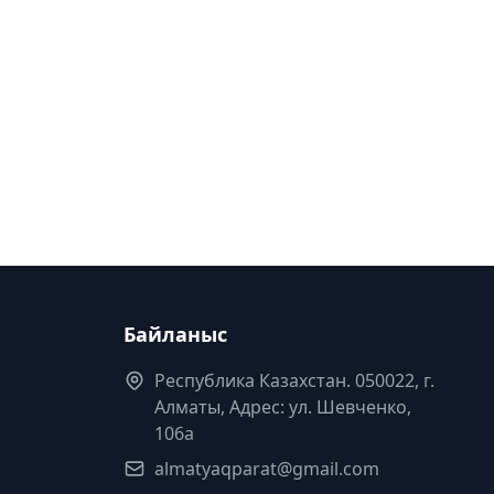
Байланыс
Республика Казахстан. 050022, г.
Алматы, Адрес: ул. Шевченко,
106а
almatyaqparat@gmail.com