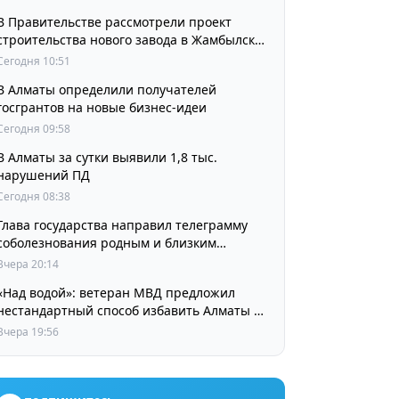
В Правительстве рассмотрели проект
строительства нового завода в Жамбылской
области
Сегодня 10:51
В Алматы определили получателей
госгрантов на новые бизнес-идеи
Сегодня 09:58
В Алматы за сутки выявили 1,8 тыс.
нарушений ПД
Сегодня 08:38
Глава государства направил телеграмму
соболезнования родным и близким
выдающегося кинорежиссера Ардака
Вчера 20:14
Амиркулова
«Над водой»: ветеран МВД предложил
нестандартный способ избавить Алматы от
пробок и смога
Вчера 19:56