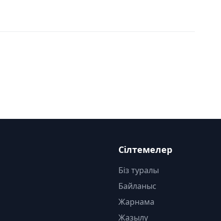
Сілтемелер
Біз туралы
Байланыс
Жарнама
Жазылу