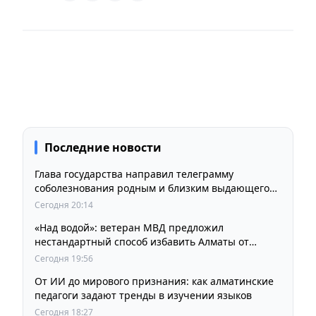
Последние новости
Глава государства направил телеграмму
соболезнования родным и близким выдающегося
кинорежиссера Ардака Амиркулова
Сегодня 20:14
«Над водой»: ветеран МВД предложил
нестандартный способ избавить Алматы от
пробок и смога
Сегодня 19:56
От ИИ до мирового признания: как алматинские
педагоги задают тренды в изучении языков
Сегодня 18:27