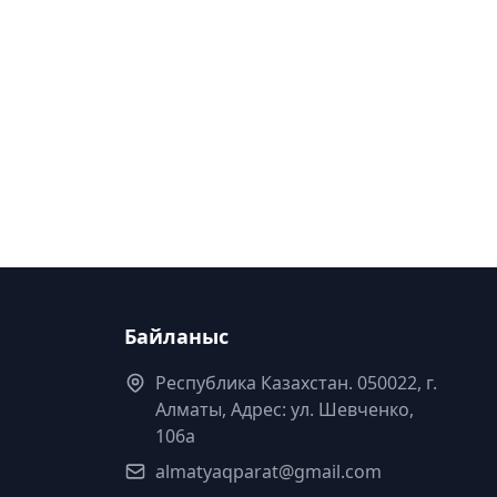
Байланыс
Республика Казахстан. 050022, г.
Алматы, Адрес: ул. Шевченко,
106а
almatyaqparat@gmail.com