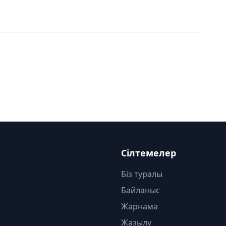
Сілтемелер
Біз туралы
Байланыс
Жарнама
Жазылу