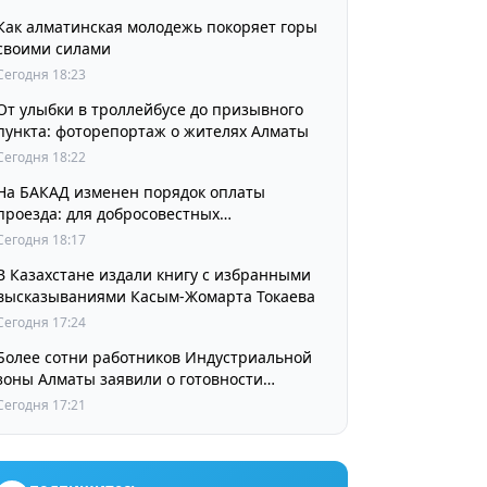
Как алматинская молодежь покоряет горы
своими силами
Сегодня 18:23
От улыбки в троллейбусе до призывного
пункта: фоторепортаж о жителях Алматы
Сегодня 18:22
На БАКАД изменен порядок оплаты
проезда: для добросовестных
пользователей стоимость остается
Сегодня 18:17
прежней
В Казахстане издали книгу с избранными
высказываниями Касым-Жомарта Токаева
Сегодня 17:24
Более сотни работников Индустриальной
зоны Алматы заявили о готовности
принять участие в выборах членов
Сегодня 17:21
Курылтая