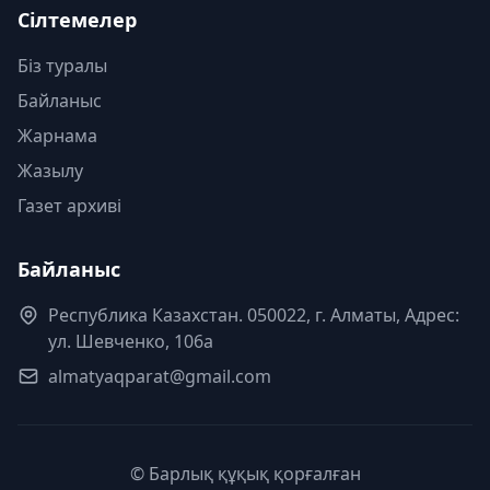
Сілтемелер
Біз туралы
Байланыс
Жарнама
Жазылу
Газет архиві
Байланыс
Республика Казахстан. 050022, г. Алматы, Адрес:
ул. Шевченко, 106а
almatyaqparat@gmail.com
© Барлық құқық қорғалған