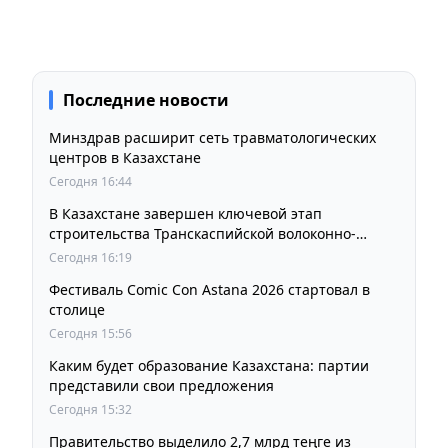
Последние новости
Минздрав расширит сеть травматологических
центров в Казахстане
Сегодня 16:44
В Казахстане завершен ключевой этап
строительства Транскаспийской волоконно-
оптической линии связи
Сегодня 16:19
Фестиваль Comic Con Astana 2026 стартовал в
столице
Сегодня 15:56
Каким будет образование Казахстана: партии
представили свои предложения
Сегодня 15:32
Правительство выделило 2,7 млрд теңге из