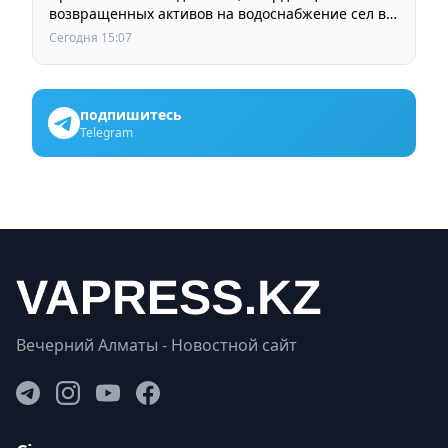
возвращенных активов на водоснабжение сел в
СКО
Сегодня 15:07
подпишитесь
Telegram
Вечерний Алматы - Новостной сайт