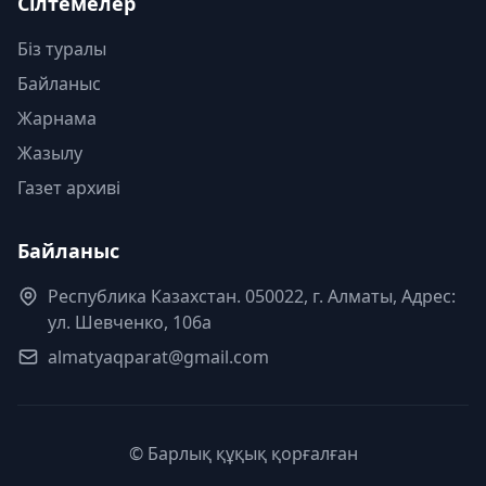
Сілтемелер
Біз туралы
Байланыс
Жарнама
Жазылу
Газет архиві
Байланыс
Республика Казахстан. 050022, г. Алматы, Адрес:
ул. Шевченко, 106а
almatyaqparat@gmail.com
© Барлық құқық қорғалған