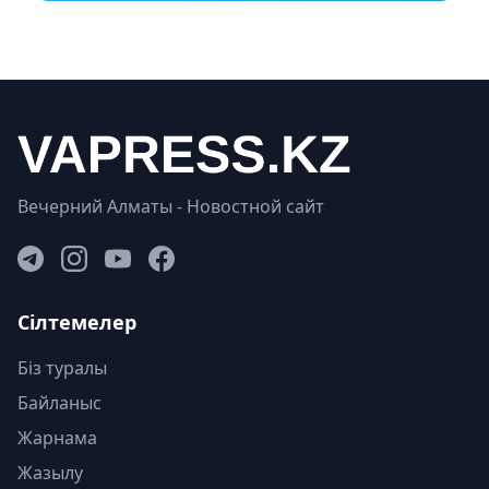
Вечерний Алматы - Новостной сайт
Сілтемелер
Біз туралы
Байланыс
Жарнама
Жазылу