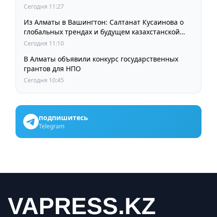
Сегодня 11:27
Из Алматы в Вашингтон: Салтанат Кусаинова о
глобальных трендах и будущем казахстанской
школы
Сегодня 11:10
В Алматы объявили конкурс государственных
грантов для НПО
Сегодня 10:45
подпишитесь
Telegram