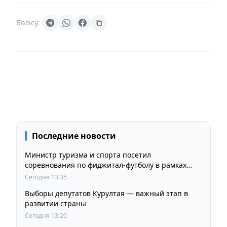
Бөлісу:
Последние новости
Министр туризма и спорта посетил
соревнования по фиджитал-футболу в рамках
«Игр Будущего 2026»
Сегодня 13:35
Выборы депутатов Курултая — важный этап в
развитии страны
Сегодня 13:20