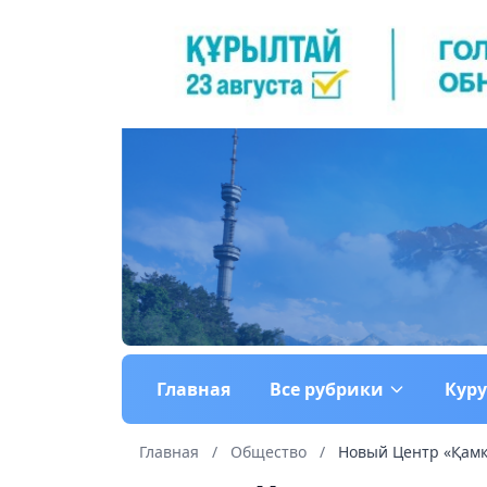
Главная
Все рубрики
Кур
Главная
/
Общество
/
Новый Центр «Қамқо