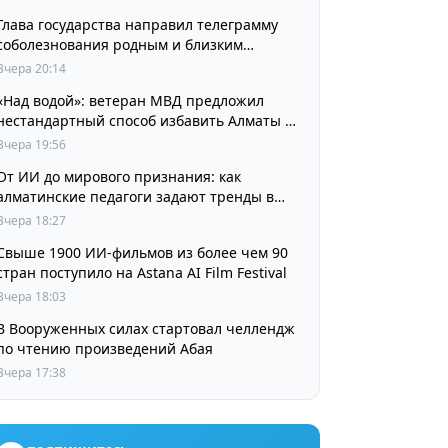
Глава государства направил телеграмму
соболезнования родным и близким
выдающегося кинорежиссера Ардака
Вчера 20:14
Амиркулова
«Над водой»: ветеран МВД предложил
нестандартный способ избавить Алматы от
пробок и смога
Вчера 19:56
От ИИ до мирового признания: как
алматинские педагоги задают тренды в
изучении языков
Вчера 18:27
Свыше 1900 ИИ-фильмов из более чем 90
стран поступило на Astana AI Film Festival
Вчера 18:03
В Вооруженных силах стартовал челлендж
по чтению произведений Абая
Вчера 17:38