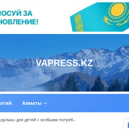
ултай
Алматы
рлық» для детей с особыми потреб...