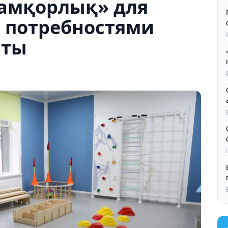
амқорлық» для
и потребностями
аты