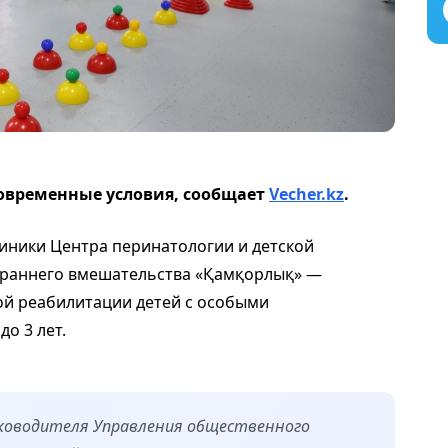
овременные условия, сообщает
Vecher.kz
.
клиники Центра перинатологии и детской
 раннего вмешательства «Қамқорлық» —
ой реабилитации детей с особыми
до 3 лет.
уководителя Управления общественного