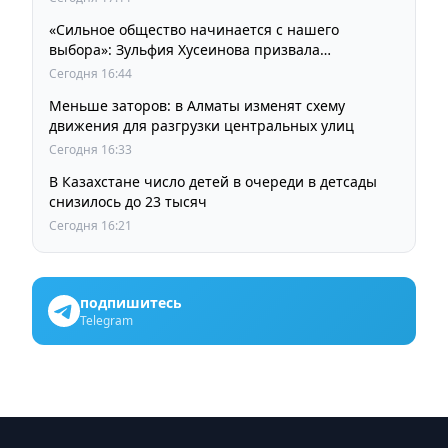
«Сильное общество начинается с нашего
выбора»: Зульфия Хусеинова призвала
казахстанцев принять участие в выборах
Сегодня 16:44
депутатов Курултая
Меньше заторов: в Алматы изменят схему
движения для разгрузки центральных улиц
Сегодня 16:33
В Казахстане число детей в очереди в детсады
снизилось до 23 тысяч
Сегодня 16:21
подпишитесь
Telegram