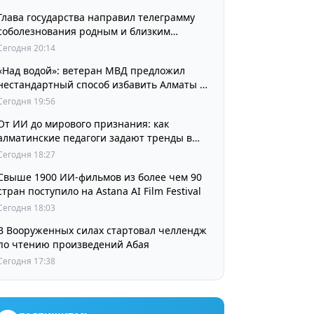
Глава государства направил телеграмму
соболезнования родным и близким
выдающегося кинорежиссера Ардака
Сегодня 20:14
Амиркулова
«Над водой»: ветеран МВД предложил
нестандартный способ избавить Алматы от
пробок и смога
Сегодня 19:56
От ИИ до мирового признания: как
алматинские педагоги задают тренды в
изучении языков
Сегодня 18:27
Свыше 1900 ИИ-фильмов из более чем 90
стран поступило на Astana AI Film Festival
Сегодня 18:03
В Вооруженных силах стартовал челлендж
по чтению произведений Абая
Сегодня 17:38