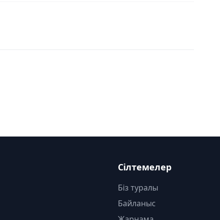
Сілтемелер
Біз туралы
Байланыс
Жарнама