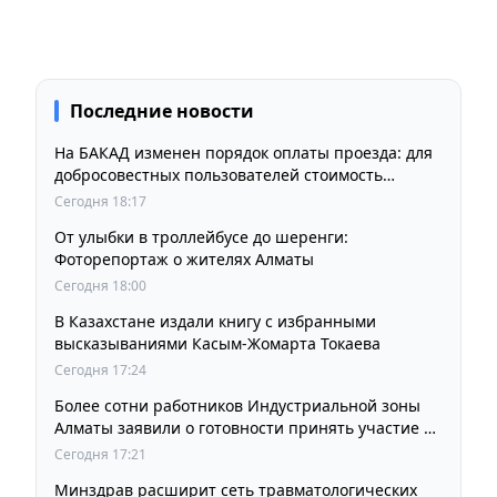
Последние новости
На БАКАД изменен порядок оплаты проезда: для
добросовестных пользователей стоимость
остается прежней
Сегодня 18:17
От улыбки в троллейбусе до шеренги:
Фоторепортаж о жителях Алматы
Сегодня 18:00
В Казахстане издали книгу с избранными
высказываниями Касым-Жомарта Токаева
Сегодня 17:24
Более сотни работников Индустриальной зоны
Алматы заявили о готовности принять участие в
выборах членов Курылтая
Сегодня 17:21
Минздрав расширит сеть травматологических