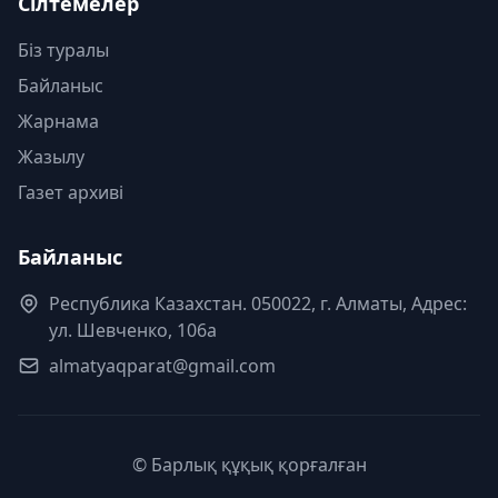
Сілтемелер
Біз туралы
Байланыс
Жарнама
Жазылу
Газет архиві
Байланыс
Республика Казахстан. 050022, г. Алматы, Адрес:
ул. Шевченко, 106а
almatyaqparat@gmail.com
© Барлық құқық қорғалған