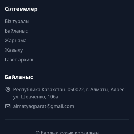
Сілтемелер
Біз туралы
Байланыс
Жарнама
Жазылу
Газет архиві
Байланыс
Республика Казахстан. 050022, г. Алматы, Адрес:
ул. Шевченко, 106а
almatyaqparat@gmail.com
© Барлық құқық қорғалған