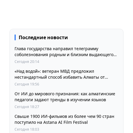
Последние новости
Глава государства направил телеграмму
соболезнования родным и близким выдающегося
кинорежиссера Ардака Амиркулова
Сегодня 20:14
«Над водой»: ветеран МВД предложил
нестандартный способ избавить Алматы от
пробок и смога
Сегодня 19:56
От ИИ до мирового признания: как алматинские
педагоги задают тренды в изучении языков
Сегодня 18:27
Свыше 1900 ИИ-фильмов из более чем 90 стран
поступило на Astana AI Film Festival
Сегодня 18:03