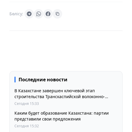
Бөлісу:
Последние новости
В Казахстане завершен ключевой этап
строительства Транскаспийской волоконно-
оптической линии связи
Сегодня 15:33
Каким будет образование Казахстана: партии
представили свои предложения
Сегодня 15:32