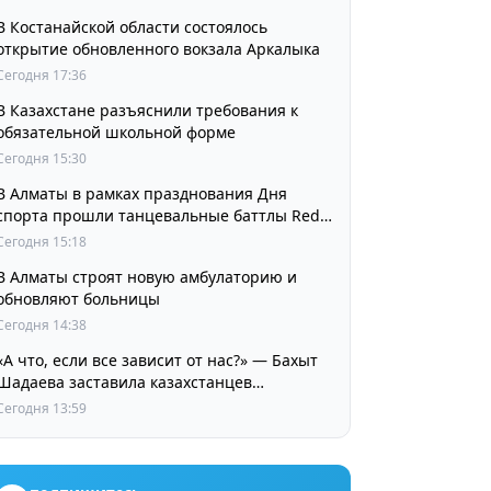
В Костанайской области состоялось
открытие обновленного вокзала Аркалыка
Сегодня 17:36
В Казахстане разъяснили требования к
обязательной школьной форме
Сегодня 15:30
В Алматы в рамках празднования Дня
спорта прошли танцевальные баттлы Red
Bull Dance Your Style
Сегодня 15:18
В Алматы строят новую амбулаторию и
обновляют больницы
Сегодня 14:38
«А что, если все зависит от нас?» — Бахыт
Шадаева заставила казахстанцев
остановиться и задуматься
Сегодня 13:59