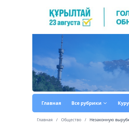
Главная
Все рубрики
Кур
Главная
/
Общество
/
Незаконную вырубку