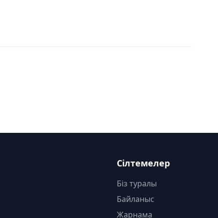
Сілтемелер
Біз туралы
Байланыс
Жарнама