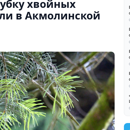
убку хвойных
кли в Акмолинской