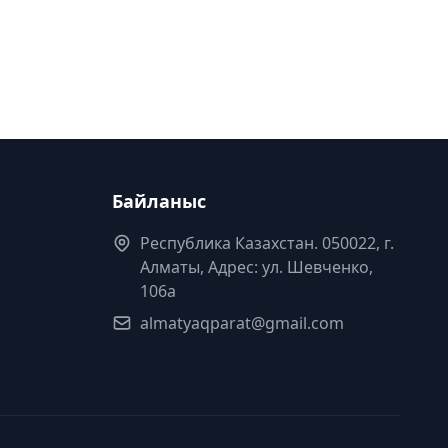
Байланыс
Республика Казахстан. 050022, г.
Алматы, Адрес: ул. Шевченко,
106а
almatyaqparat@gmail.com