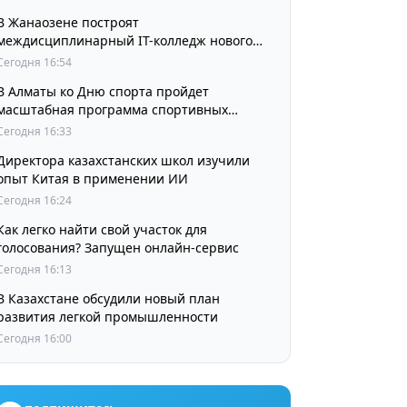
В Жанаозене построят
междисциплинарный IT-колледж нового
поколения
Сегодня 16:54
В Алматы ко Дню спорта пройдет
масштабная программа спортивных
мероприятий
Сегодня 16:33
Директора казахстанских школ изучили
опыт Китая в применении ИИ
Сегодня 16:24
Как легко найти свой участок для
голосования? Запущен онлайн-сервис
Сегодня 16:13
В Казахстане обсудили новый план
развития легкой промышленности
Сегодня 16:00