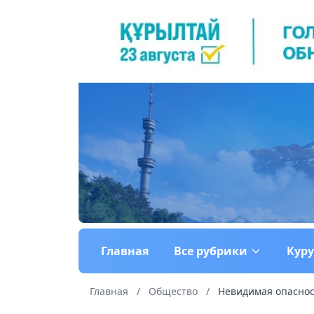
Главная
Все рубрики
Кур
Главная
/
Общество
/
Невидимая опасност