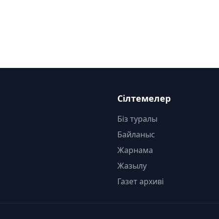
Сілтемелер
Біз туралы
Байланыс
Жарнама
Жазылу
Газет архиві