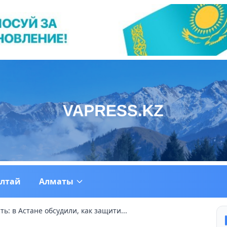
ултай
Алматы
ь: в Астане обсудили, как защити...