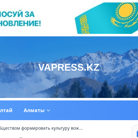
ултай
Алматы
бществом формировать культуру вож...