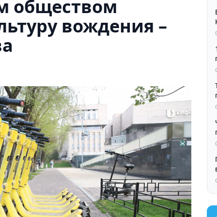
м обществом
льтуру вождения –
ва