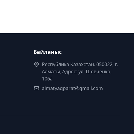
Байланыс
Республика Казахстан. 050022, г.
Алматы, Адрес: ул. Шевченко,
106а
almatyaqparat@gmail.com