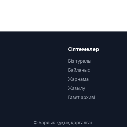
Сілтемелер
Біз туралы
Байланыс
Жарнама
Жазылу
Газет архиві
© Барлық құқық қорғалған