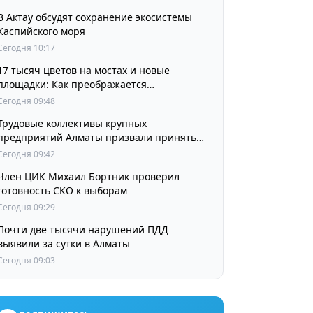
В Актау обсудят сохранение экосистемы
Каспийского моря
Сегодня 10:17
17 тысяч цветов на мостах и новые
площадки: Как преображается
Наурызбайский район
Сегодня 09:48
Трудовые коллективы крупных
предприятий Алматы призвали принять
участие в выборах членов Курултая
Сегодня 09:42
Член ЦИК Михаил Бортник проверил
готовность СКО к выборам
Сегодня 09:29
Почти две тысячи нарушений ПДД
выявили за сутки в Алматы
Сегодня 09:03