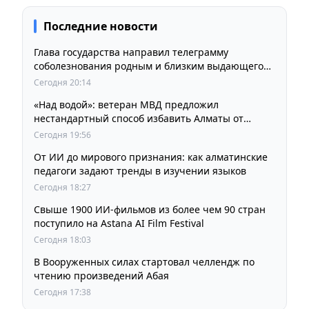
Последние новости
Глава государства направил телеграмму
соболезнования родным и близким выдающегося
кинорежиссера Ардака Амиркулова
Сегодня 20:14
«Над водой»: ветеран МВД предложил
нестандартный способ избавить Алматы от
пробок и смога
Сегодня 19:56
От ИИ до мирового признания: как алматинские
педагоги задают тренды в изучении языков
Сегодня 18:27
Свыше 1900 ИИ-фильмов из более чем 90 стран
поступило на Astana AI Film Festival
Сегодня 18:03
В Вооруженных силах стартовал челлендж по
чтению произведений Абая
Сегодня 17:38