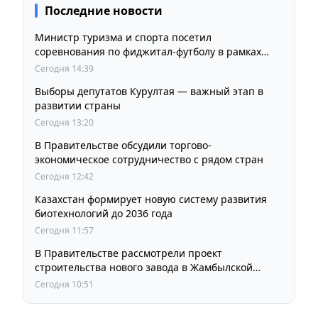
Последние новости
Министр туризма и спорта посетил
соревнования по фиджитал-футболу в рамках
«Игр Будущего 2026»
Сегодня 14:39
Выборы депутатов Курултая — важный этап в
развитии страны
Сегодня 13:20
В Правительстве обсудили торгово-
экономическое сотрудничество с рядом стран
Сегодня 12:42
Казахстан формирует новую систему развития
биотехнологий до 2036 года
Сегодня 11:57
В Правительстве рассмотрели проект
строительства нового завода в Жамбылской
области
Сегодня 10:51