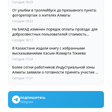
Сегодня 18:23
От улыбки в троллейбусе до призывного пункта:
фоторепортаж о жителях Алматы
Сегодня 18:22
На БАКАД изменен порядок оплаты проезда: для
добросовестных пользователей стоимость
остается прежней
Сегодня 18:17
В Казахстане издали книгу с избранными
высказываниями Касым-Жомарта Токаева
Сегодня 17:24
Более сотни работников Индустриальной зоны
Алматы заявили о готовности принять участие в
выборах членов Курылтая
Сегодня 17:21
подпишитесь
Telegram