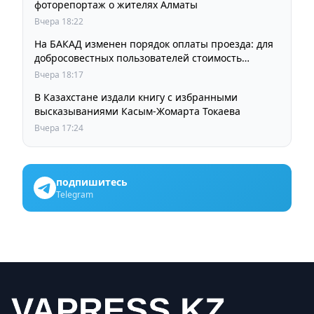
фоторепортаж о жителях Алматы
Вчера 18:22
На БАКАД изменен порядок оплаты проезда: для
добросовестных пользователей стоимость
остается прежней
Вчера 18:17
В Казахстане издали книгу с избранными
высказываниями Касым-Жомарта Токаева
Вчера 17:24
подпишитесь
Telegram