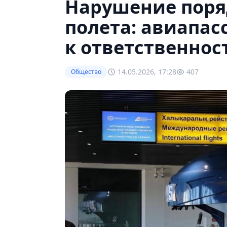
Нарушение поря
полета: авиапа
к ответственнос
14.05.2026, 17:28
407
Общество