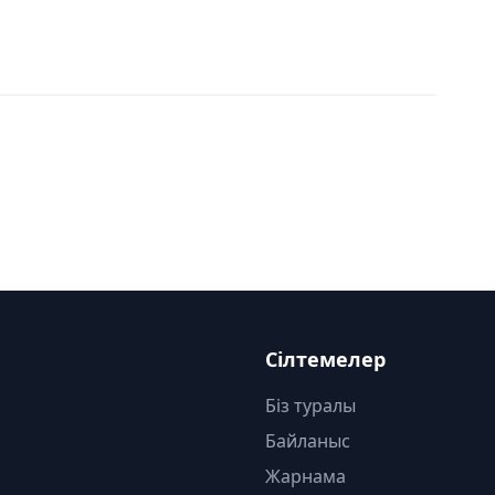
Сілтемелер
Біз туралы
Байланыс
Жарнама