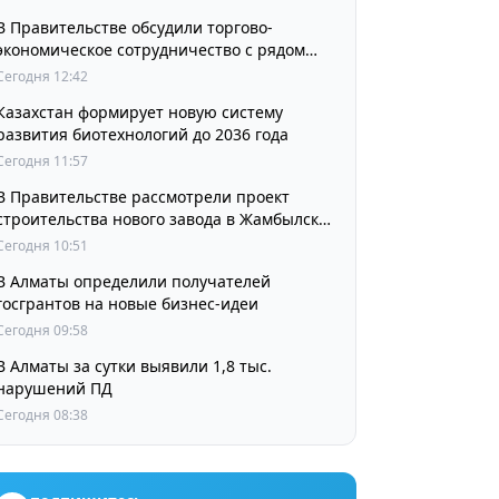
В Правительстве обсудили торгово-
экономическое сотрудничество с рядом
стран
Сегодня 12:42
Казахстан формирует новую систему
развития биотехнологий до 2036 года
Сегодня 11:57
В Правительстве рассмотрели проект
строительства нового завода в Жамбылской
области
Сегодня 10:51
В Алматы определили получателей
госгрантов на новые бизнес-идеи
Сегодня 09:58
В Алматы за сутки выявили 1,8 тыс.
нарушений ПД
Сегодня 08:38