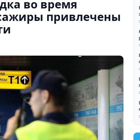
дка во время
ссажиры привлечены
ти