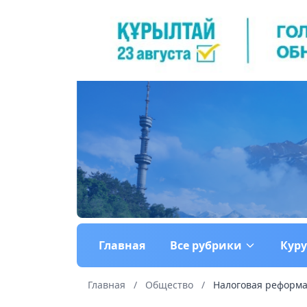
Главная
Все рубрики
Кур
Главная
/
Общество
/
Налоговая реформа: