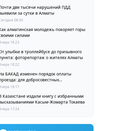
Почти две тысячи нарушений ПДД
выявили за сутки в Алматы
Сегодня 08:30
Как алматинская молодежь покоряет горы
своими силами
Вчера 18:23
От улыбки в троллейбусе до призывного
пункта: фоторепортаж о жителях Алматы
Вчера 18:22
На БАКАД изменен порядок оплаты
проезда: для добросовестных
пользователей стоимость остается
Вчера 18:17
прежней
В Казахстане издали книгу с избранными
высказываниями Касым-Жомарта Токаева
Вчера 17:24