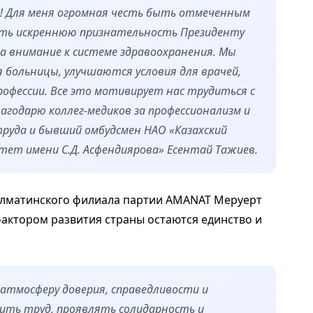
и! Для меня огромная честь быть отмеченным
зить искреннюю признательность Президенту
а внимание к системе здравоохранения. Мы
 больницы, улучшаются условия для врачей,
офессии. Все это мотивирует нас трудиться с
годарю коллег-медиков за профессионализм и
труда и бывший омбудсмен НАО «Казахский
ет имени С.Д. Асфендиярова» Есентай Тажиев.
алматинского филиала партии AMANAT Меруерт
актором развития страны остаются единство и
 атмосферу доверия, справедливости и
ить труд, проявлять солидарность и