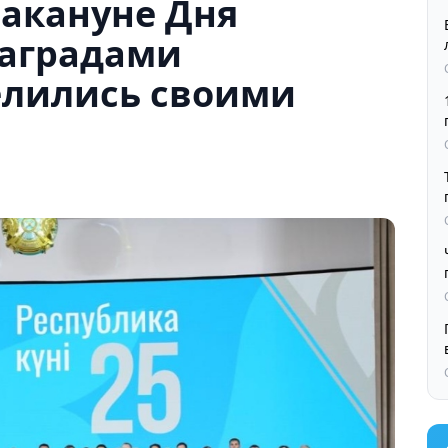
акануне Дня
наградами
лились своими