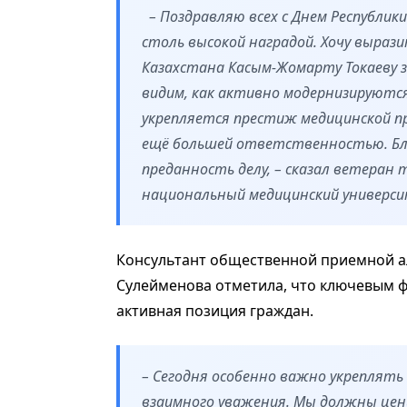
– Поздравляю всех с Днем Республик
столь высокой наградой. Хочу выра
Казахстана Касым-Жомарту Токаеву з
видим, как активно модернизируются
укрепляется престиж медицинской пр
ещё большей ответственностью. Бла
преданность делу, – сказал ветеран 
национальный медицинский университ
Консультант общественной приемной 
Сулейменова отметила, что ключевым ф
активная позиция граждан.
– Сегодня особенно важно укреплять
взаимного уважения. Мы должны цен