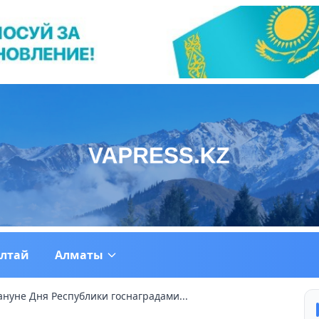
ултай
Алматы
нуне Дня Республики госнаградами...