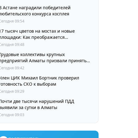
В Астане наградили победителей
любительского конкурса косплея
Сегодня 09:54
17 тысяч цветов на мостах и новые
площадки: Как преображается
Наурызбайский район
Сегодня 09:48
Трудовые коллективы крупных
предприятий Алматы призвали принять
участие в выборах членов Курултая
Сегодня 09:42
Член ЦИК Михаил Бортник проверил
готовность СКО к выборам
Сегодня 09:29
Почти две тысячи нарушений ПДД
выявили за сутки в Алматы
Сегодня 09:03