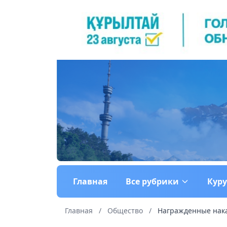
Главная
Все рубрики
Кур
Главная
/
Общество
/
Награжденные нака