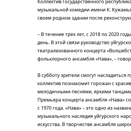
Коллектив Государственного республика
музыкальной комедии имени К. Кужамь
своем родном здании после реконструк
– В течение трех лет, с 2018 по 2020 го
день. В этой связи руководство уйгурск
театрализованного концерта «Волшебст
фольклорного ансамбля «Нава», – говор
В субботу зрители смогут насладиться 
коллектив познакомит горожан с краси
мелодичными песнями, яркими танцам
Премьера концерта ансамбля «Нава» сос
с 1970 года. «Нава» – это одно из назв
музыкального наследия уйгурского нар
искусства. В творчестве ансамбля шир