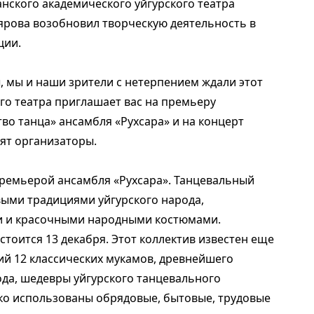
нского академического уйгурского театра
ярова возобновил творческую деятельность в
ции.
ды, мы и наши зрители с нетерпением ждали этот
ого театра приглашает вас на премьеру
во танца» ансамбля «Рухсара» и на концерт
ят организаторы.
премьерой ансамбля «Рухсара». Танцевальный
выми традициями уйгурского народа,
и и красочными народными костюмами.
тоится 13 декабря. Этот коллектив известен еще
аний 12 классических мукамов, древнейшего
ода, шедевры уйгурского танцевального
око использованы обрядовые, бытовые, трудовые