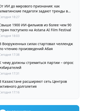
От ИИ до мирового признания: как
алматинские педагоги задают тренды в
изучении языков
Сегодня 18:27
Свыше 1900 ИИ-фильмов из более чем 90
стран поступило на Astana AI Film Festival
Сегодня 18:03
В Вооруженных силах стартовал челлендж
по чтению произведений Абая
Сегодня 17:38
К чему должны стремиться партии – опрос
избирателей
Сегодня 17:31
В Казахстане расширяют сеть Центров
активного долголетия
Сегодня 17:16