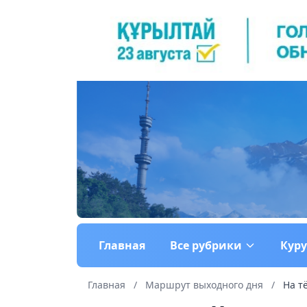
Главная
Все рубрики
Кур
Главная
/
Маршрут выходного дня
/
На т