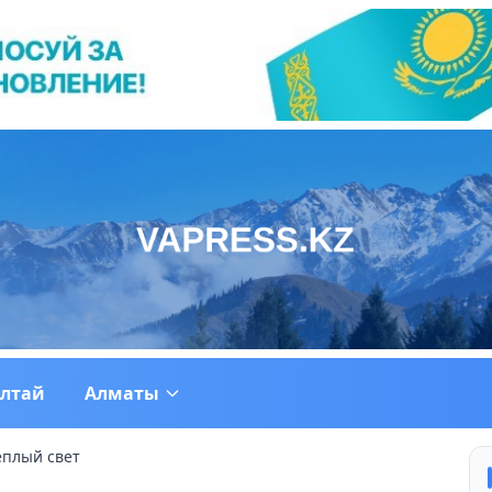
ултай
Алматы
ёплый свет