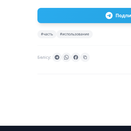
Подпи
#часть
#использование
Бөлісу: