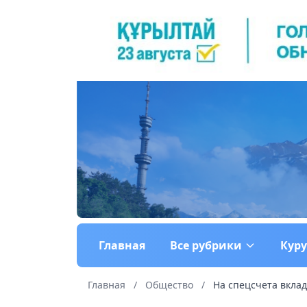
Главная
Все рубрики
Кур
Главная
/
Общество
/
На спецсчета вклад