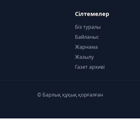
Сілтемелер
Біз туралы
Байланыс
Жарнама
Жазылу
Газет архиві
© Барлық құқық қорғалған