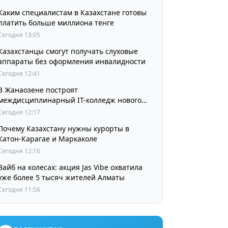
Каким специалистам в Казахстане готовы
платить больше миллиона тенге
Сегодня 13:05
Казахстанцы смогут получать слуховые
аппараты без оформления инвалидности
Сегодня 12:41
В Жанаозене построят
междисциплинарный IT-колледж нового
поколения
Сегодня 12:17
Почему Казахстану нужны курорты в
Катон-Карагае и Маркаколе
Сегодня 12:16
Вайб на колесах: акция Jas Vibe охватила
уже более 5 тысяч жителей Алматы
Сегодня 11:56