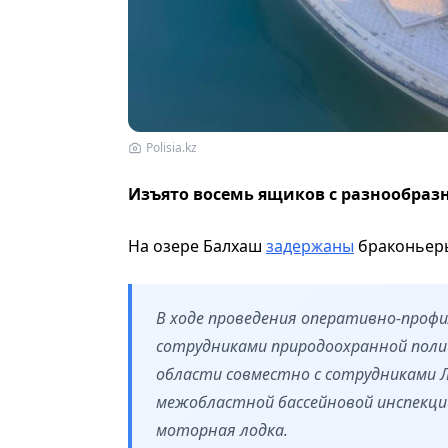
Polisia.kz
Изъято восемь ящиков с разнообраз
На озере Балхаш
задержаны
браконьеры
В ходе проведения оперативно-проф
сотрудниками природоохранной поли
области совместно с сотрудниками 
межобластной бассейновой инспекци
моторная лодка.