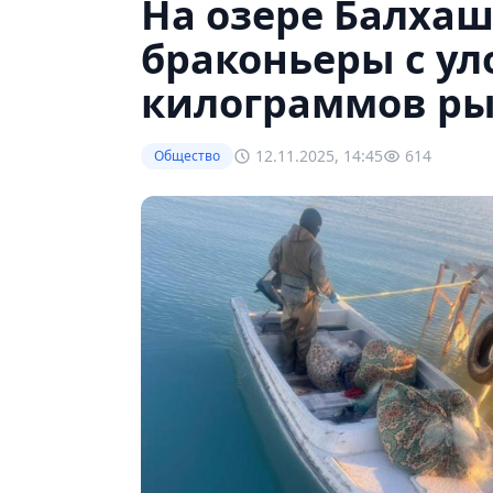
На озере Балха
браконьеры с ул
килограммов р
12.11.2025, 14:45
614
Общество