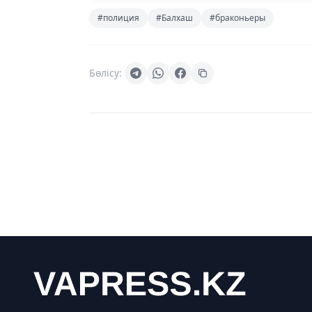
#полиция
#Балхаш
#браконьеры
Бөлісу: