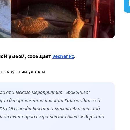
ной рыбой, сообщает
Vecher.kz
.
 с крупным уловом.
илактического мероприятия “Браконьер”
ции департамента полиции Карагандинской
ЛОП ОП города Балхаш и Балхаш-Алакольской
и на акватории озера Балхаш была задержана