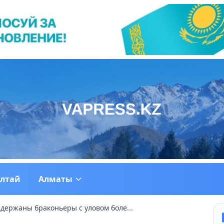
ултай
Алматы
держаны браконьеры с уловом боле...