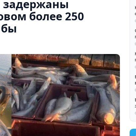
ш задержаны
овом более 250
ыбы