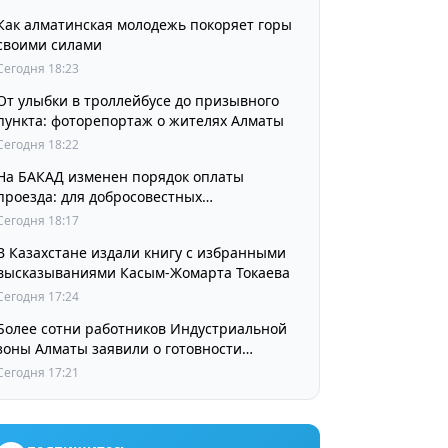
Как алматинская молодежь покоряет горы
своими силами
Сегодня 18:23
От улыбки в троллейбусе до призывного
пункта: фоторепортаж о жителях Алматы
Сегодня 18:22
На БАКАД изменен порядок оплаты
проезда: для добросовестных
пользователей стоимость остается
Сегодня 18:17
прежней
В Казахстане издали книгу с избранными
высказываниями Касым-Жомарта Токаева
Сегодня 17:24
Более сотни работников Индустриальной
зоны Алматы заявили о готовности
принять участие в выборах членов
Сегодня 17:21
Курылтая