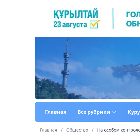
Главная
Все рубрики
Кур
Главная
/
Общество
/
На особом контрол