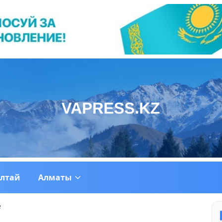
ултай
Алматы
е