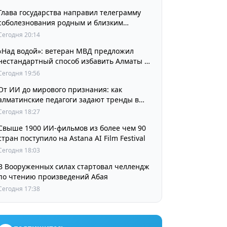
Глава государства направил телеграмму
соболезнования родным и близким
выдающегося кинорежиссера Ардака
Сегодня 20:14
Амиркулова
«Над водой»: ветеран МВД предложил
нестандартный способ избавить Алматы от
пробок и смога
Сегодня 19:56
От ИИ до мирового признания: как
алматинские педагоги задают тренды в
изучении языков
Сегодня 18:27
Свыше 1900 ИИ-фильмов из более чем 90
стран поступило на Astana AI Film Festival
Сегодня 18:03
В Вооруженных силах стартовал челлендж
по чтению произведений Абая
Сегодня 17:38