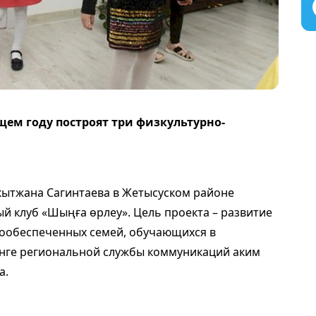
ем году построят три физкультурно-
кытжана Сагинтаева в Жетысуском районе
й клуб «Шыңға өрлеу». Цель проекта – развитие
лообеспеченных семей, обучающихся в
инге региональной службы коммуникаций аким
а.