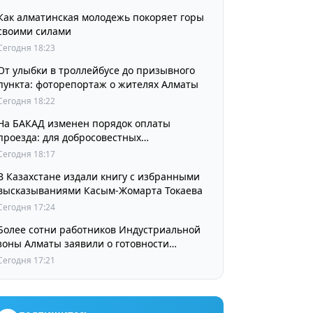
Как алматинская молодежь покоряет горы
своими силами
Сегодня 18:23
От улыбки в троллейбусе до призывного
пункта: фоторепортаж о жителях Алматы
Сегодня 18:22
На БАКАД изменен порядок оплаты
проезда: для добросовестных
пользователей стоимость остается
Сегодня 18:17
прежней
В Казахстане издали книгу с избранными
высказываниями Касым-Жомарта Токаева
Сегодня 17:24
Более сотни работников Индустриальной
зоны Алматы заявили о готовности
принять участие в выборах членов
Сегодня 17:21
Курылтая