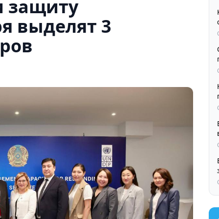
и защиту
я выделят 3
ров