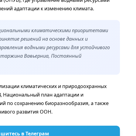
а (ОНУВ), где управление водными ресурсами
лений адаптации к изменению климата.
ациональными климатическими приоритетами
ринятие решений на основе данных и
правления водными ресурсами для устойчивого
Катаржина Вавьерниа, Постоянный
ализации климатических и природоохранных
В, Национальный план адаптации и
ий по сохранению биоразнообразия, а также
йчивого развития ООН.
шитесь в Телеграм