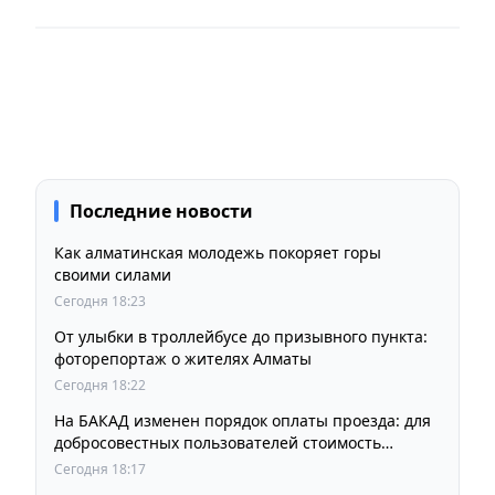
Последние новости
Как алматинская молодежь покоряет горы
своими силами
Сегодня 18:23
От улыбки в троллейбусе до призывного пункта:
фоторепортаж о жителях Алматы
Сегодня 18:22
На БАКАД изменен порядок оплаты проезда: для
добросовестных пользователей стоимость
остается прежней
Сегодня 18:17