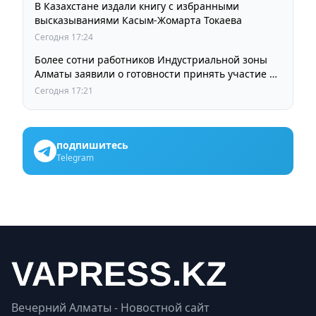
В Казахстане издали книгу с избранными
высказываниями Касым-Жомарта Токаева
Сегодня 17:24
Более сотни работников Индустриальной зоны
Алматы заявили о готовности принять участие в
выборах членов Курылтая
Сегодня 17:21
подпишитесь
Telegram
Вечерний Алматы - Новостной сайт